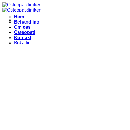
Skip
to
content
Hem
Behandling
Om oss
Osteopati
Kontakt
Boka tid