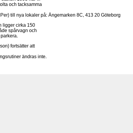
 stolta och tacksamma
h Per) till nya lokaler på: Ängemarken 8C, 413 20 Göteborg
 ligger cirka 150
både spårvagn och
 parkera.
on) fortsätter att
ngsrutiner ändras inte.