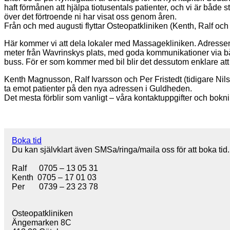
haft förmånen att hjälpa tiotusentals patienter, och vi är både
över det förtroende ni har visat oss genom åren.
Från och med augusti flyttar Osteopatkliniken (Kenth, Ralf oc
Här kommer vi att dela lokaler med Massagekliniken. Adressen
meter från Wavrinskys plats, med goda kommunikationer via 
buss. För er som kommer med bil blir det dessutom enklare att
Kenth Magnusson, Ralf Ivarsson och Per Fristedt (tidigare Nilss
ta emot patienter på den nya adressen i Guldheden.
Det mesta förblir som vanligt – våra kontaktuppgifter och bokni
Boka tid
Du kan självklart även SMSa/ringa/maila oss för att boka tid.
Ralf 0705 – 13 05 31
Kenth 0705 – 17 01 03
Per 0739 – 23 23 78
Osteopatkliniken
Ängemarken 8C