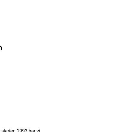
n
n starten 1993 har vi